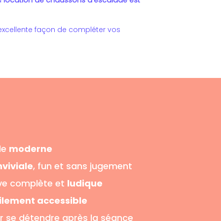
 excellente façon de compléter vos
de
moderne
viviale
, fun et sans jugement
ive complète et
ludique
ilement accessible
r se détendre après la séance