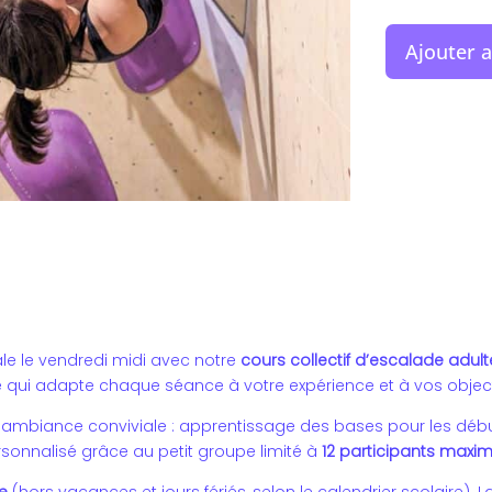
Ajouter 
ale le vendredi midi avec notre
cours collectif d’escalade adult
qui adapte chaque séance à votre expérience et à vos object
 ambiance conviviale : apprentissage des bases pour les déb
ersonnalisé grâce au petit groupe limité à
12 participants max
e
(hors vacances et jours fériés, selon le calendrier scolaire). 