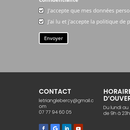
J'accepte que mes données person
J’ai lu et j’accepte la politique d
Envoyer
CONTACT
HORAIR
D’OUVE
letrianglebercy@gmail.c
om
Du lundi au
07 77 94 60 05
de 9h à 23h