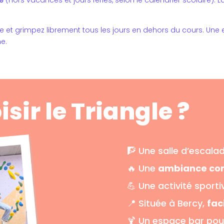
le et grimpez librement tous les jours en dehors du cours. Une
e.
sir le Triangle ?
🧗 Une salle d’escala
🔥 Une
ambiance con
💪 Une activité sport
📍 Située à Bercy,
fac
🍹 Un espace bar pou