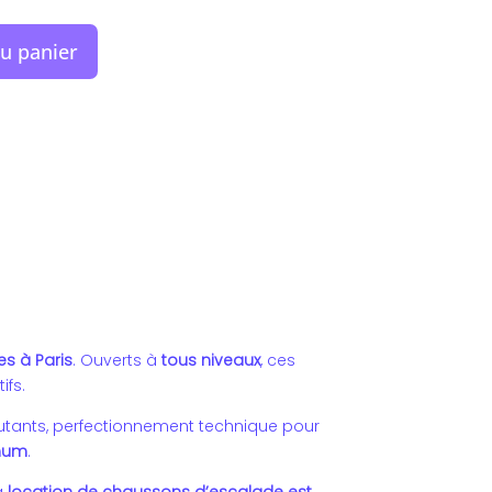
au panier
es à Paris
. Ouverts à
tous niveaux
, ces
ifs.
utants, perfectionnement technique pour
imum
.
La
location de chaussons d’escalade est