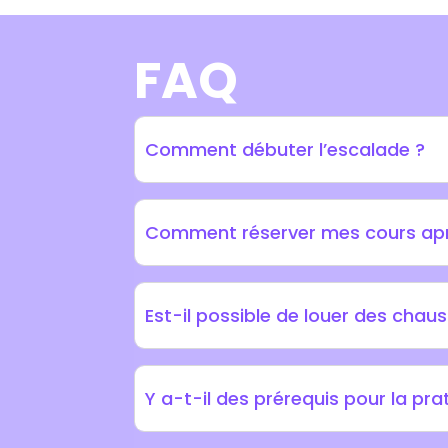
FAQ
Comment débuter l’escalade ?
Comment réserver mes cours apr
Est-il possible de louer des chau
Y a-t-il des prérequis pour la pra