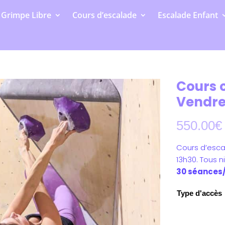
Grimpe Libre
Cours d’escalade
Escalade Enfant
LECTIFS 2026 - 2027 : les inscriptions sont ouvertes !
Cours c
Vendre
550.00
€
Cours d’esca
13h30. Tous 
30 séances/
Type d'accès