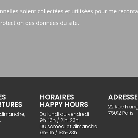
nelles soient collectées et utilisées pour me recon
e protection des données du site.
ES
HORAIRES
ADRESSE
RTURES
HAPPY HOURS
22 Rue Franç
75012 Paris
 dimanche,
Du lundi au vendredi
.
9h-16h / 21h-23h
Du samedi et dimanche
9h-11h / 18h-23h