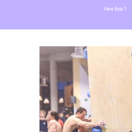
1ère fois ?
COURS COL