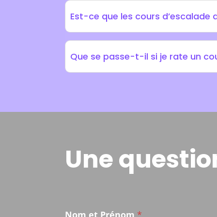
Est-ce que les cours d’escalade a
Que se passe-t-il si je rate un co
Une questio
N
Nom et Prénom
*