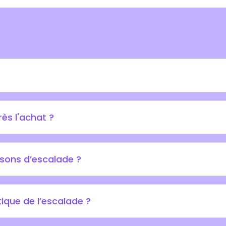
ès l'achat ?
ssons d’escalade ?
tique de l’escalade ?