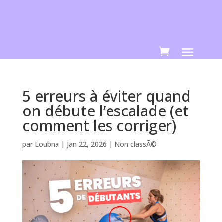
COURS COLLECTIFS 2026 - 2027 : les
S'inscrire
inscriptions sont ouvertes !
5 erreurs à éviter quand
on débute l’escalade (et
comment les corriger)
par
Loubna
|
Jan 22, 2026
|
Non classÃ©