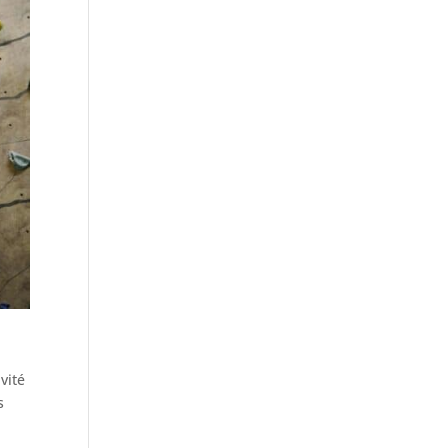
vité
s