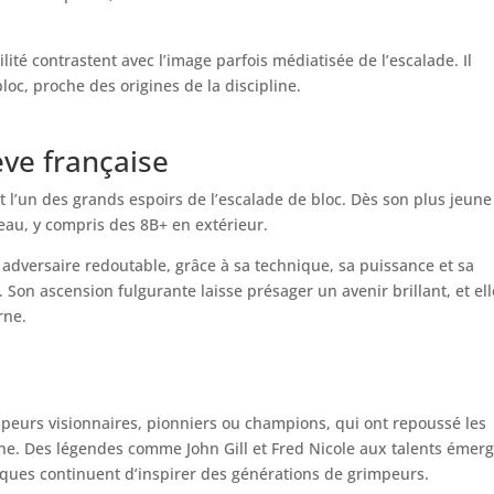
té contrastent avec l’image parfois médiatisée de l’escalade. Il
bloc, proche des origines de la discipline.
ève française
 l’un des grands espoirs de l’escalade de bloc. Dès son plus jeune
veau, y compris des 8B+ en extérieur.
adversaire redoutable, grâce à sa technique, sa puissance et sa
on ascension fulgurante laisse présager un avenir brillant, et ell
rne.
mpeurs visionnaires, pionniers ou champions, qui ont repoussé les
line. Des légendes comme John Gill et Fred Nicole aux talents émer
ues continuent d’inspirer des générations de grimpeurs.