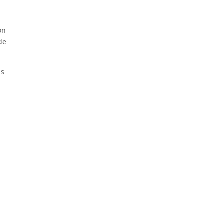
on
de
ns
s
e