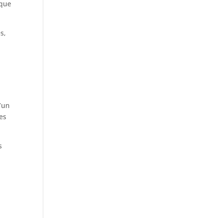
ique
s,
’un
es
s
s