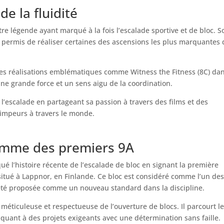
de la fluidité
e légende ayant marqué à la fois l’escalade sportive et de bloc. S
nt permis de réaliser certaines des ascensions les plus marquantes 
es réalisations emblématiques comme Witness the Fitness (8C) da
une grande force et un sens aigu de la coordination.
’escalade en partageant sa passion à travers des films et des
grimpeurs à travers le monde.
’homme des premiers 9A
ué l’histoire récente de l’escalade de bloc en signant la première
itué à Lappnor, en Finlande. Ce bloc est considéré comme l’un de
n a été proposée comme un nouveau standard dans la discipline.
éticuleuse et respectueuse de l’ouverture de blocs. Il parcourt l
quant à des projets exigeants avec une détermination sans faille.