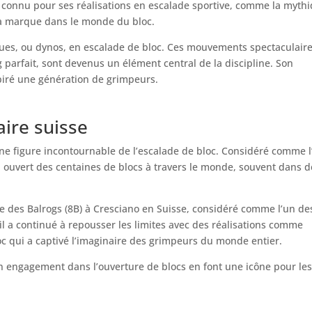
ut connu pour ses réalisations en escalade sportive, comme la myth
é sa marque dans le monde du bloc.
es, ou dynos, en escalade de bloc. Ces mouvements spectaculaire
parfait, sont devenus un élément central de la discipline. Son
nspiré une génération de grimpeurs.
aire suisse
une figure incontournable de l’escalade de bloc. Considéré comme l
a ouvert des centaines de blocs à travers le monde, souvent dans d
se des Balrogs (8B) à Cresciano en Suisse, considéré comme l’un de
, il a continué à repousser les limites avec des réalisations comme
c qui a captivé l’imaginaire des grimpeurs du monde entier.
n engagement dans l’ouverture de blocs en font une icône pour le